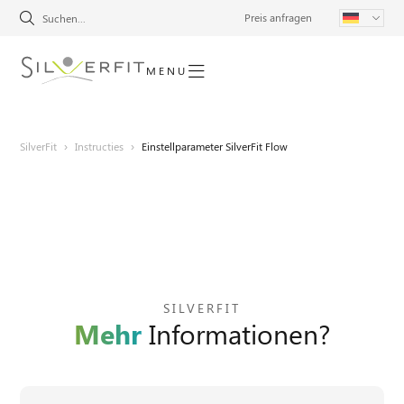
Preis anfragen
MENU
SilverFit
›
Instructies
›
Einstellparameter SilverFit Flow
SILVERFIT
Mehr
Informationen?