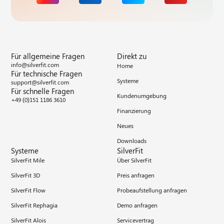
Für allgemeine Fragen
Direkt zu
info@silverfit.com
Home
Für technische Fragen
Systeme
support@silverfit.com
Für schnelle Fragen
Kundenumgebung
+49 (0)151 1186 3610
Finanzierung
Neues
Downloads
Systeme
SilverFit
SilverFit Mile
Über SilverFit
SilverFit 3D
Preis anfragen
SilverFit Flow
Probeaufstellung anfragen
SilverFit Rephagia
Demo anfragen
SilverFit Alois
Servicevertrag