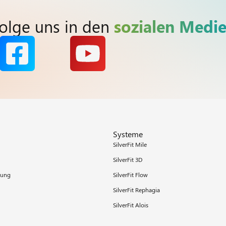
olge uns in den
sozialen Medi
Systeme
SilverFit Mile
SilverFit 3D
ung
SilverFit Flow
SilverFit Rephagia
SilverFit Alois