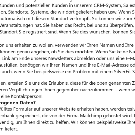
Kunden und potenziellen Kunden in unserem CRM-System, Salesfor
ion, Standorte, Systeme, die wir dort geliefert haben usw. Wenn 
automatisch mit diesem Standort verknüpft. So können wir zum B
eranstaltungen hat. Sie haben das Recht, bei uns zu überprüfen,
andort Sie registriert sind. Wenn Sie dies wünschen, können Si
n uns erhalten zu wollen, verwenden wir Ihren Namen und Ihre
 können genau angeben, ob Sie dies möchten. Wenn Sie keine Na
en Link am Ende unseres Newsletters abmelden oder uns eine E-Ma
usfüllen, benötigen wir Ihren Namen und Ihre E-Mail-Adresse o
 auch, wenn Sie beispielsweise ein Problem mit einem SilverFit
en, erteilen Sie uns die Erlaubnis, diese für die oben genannten
ren Verpflichtungen Ihnen gegenüber nachzukommen – wenn wir 
h eine Kontaktperson!
ezogenen Daten?
fülltes Formular auf unserer Website erhalten haben, werden teil
atenbank gespeichert, die von der Firma Mailchimp gehostet wird
notwendig, um Ihnen direkt zu helfen. Wir können beispielsweise I
 liefert.