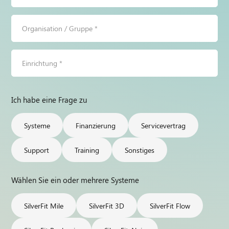
Organisation
/
Gruppe
*
Einrichtung
*
Ich habe eine Frage zu
Systeme
Finanzierung
Servicevertrag
Support
Training
Sonstiges
Wählen Sie ein oder mehrere Systeme
SilverFit Mile
SilverFit 3D
SilverFit Flow