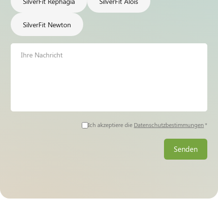
SilverFit Rephagia
SilverFit Alois
SilverFit Newton
Nachricht
Zustimmung
Ich akzeptiere die
Datenschutzbestimmungen
*
zur
Datenschutzerklärung
*