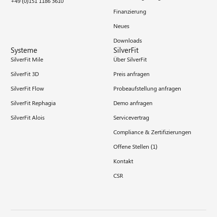
+49 (0)151 1186 3610
Finanzierung
Neues
Downloads
Systeme
SilverFit
SilverFit Mile
Über SilverFit
SilverFit 3D
Preis anfragen
SilverFit Flow
Probeaufstellung anfragen
SilverFit Rephagia
Demo anfragen
SilverFit Alois
Servicevertrag
Compliance & Zertifizierungen
Offene Stellen (
1
)
Kontakt
CSR