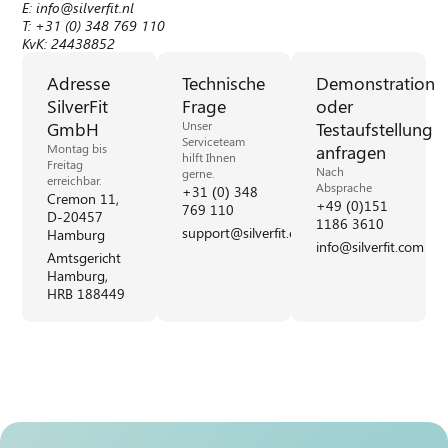
E: info@silverfit.nl
T: +31 (0) 348 769 110
KvK: 24438852
Adresse
Technische
Demonstration
SilverFit
Frage
oder
GmbH
Testaufstellung
Unser
Serviceteam
anfragen
Montag bis
hilft Ihnen
Freitag
Nach
gerne.
erreichbar.
Absprache
+31 (0) 348
Cremon 11,
+49 (0)151
769 110
D-20457
1186 3610
support@silverfit.com
Hamburg
info@silverfit.com
Amtsgericht
Hamburg,
HRB 188449