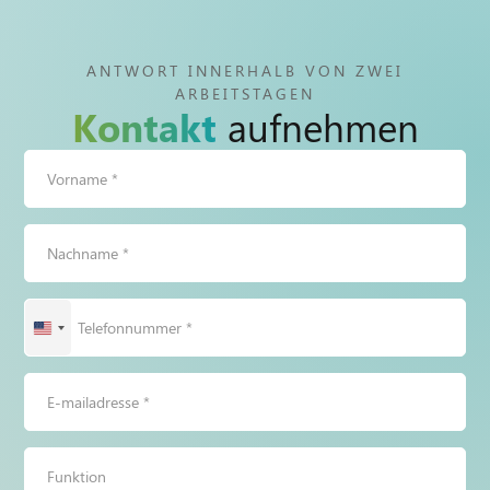
ANTWORT INNERHALB VON ZWEI
ARBEITSTAGEN
Kontakt
aufnehmen
Vorname
*
Nachname
*
Telefonnummer
Vereinigte
*
Staaten
von
Amerika
E-
+1
mailadresse
*
Funktion