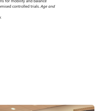
ons for mobility and balance
mised controlled trials.
Age and
k