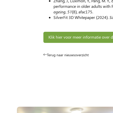
Zhang, J., Luximon, Y., Pang, M. Y
performance in older adults with 
ageing
,
51
(8), afac175.
SilverFit 3D Whitepaper (2024).
Si
Klik hier voor meer informatie over d
Terug naar nieuwsoverzicht