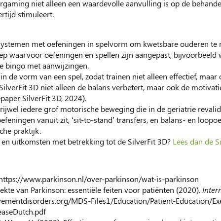
rgaming niet alleen een waardevolle aanvulling is op de behand
rtijd stimuleert.
gsystemen met oefeningen in spelvorm om kwetsbare ouderen te
ep waarvoor oefeningen en spellen zijn aangepast, bijvoorbeel
 de bingo met aanwijzingen.
n de vorm van een spel, zodat trainen niet alleen effectief, maar 
SilverFit 3D niet alleen de balans verbetert, maar ook de motivat
paper SilverFit 3D, 2024).
vrijwel iedere grof motorische beweging die in de geriatrie reval
oefeningen vanuit zit, ‘sit-to-stand’ transfers, en balans- en loo
he praktijk.
en uitkomsten met betrekking tot de SilverFit 3D?
Lees dan de S
 https://www.parkinson.nl/over-parkinson/wat-is-parkinson
ekte van Parkinson: essentiële feiten voor patiënten (2020).
Inter
ementdisorders.org/MDS-Files1/Education/Patient-Education/Exe
easeDutch.pdf