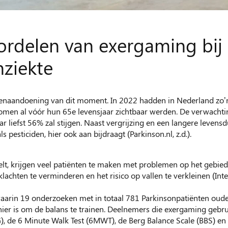
ordelen van exergaming bij 
nziekte
senaandoening van dit moment. In 2022 hadden in Nederland zo’
omen al vóór hun 65e levensjaar zichtbaar werden. De verwachti
liefst 56% zal stijgen. Naast vergrijzing en een langere levens
ls pesticiden, hier ook aan bijdraagt (Parkinson.nl, z.d.).
lt, krijgen veel patiënten te maken met problemen op het gebied 
lachten te verminderen en het risico op vallen te verkleinen (I
 waarin 19 onderzoeken met in totaal 781 Parkinsonpatiënten oud
nier is om de balans te trainen. Deelnemers die exergaming gebru
), de 6 Minute Walk Test (6MWT), de Berg Balance Scale (BBS) en