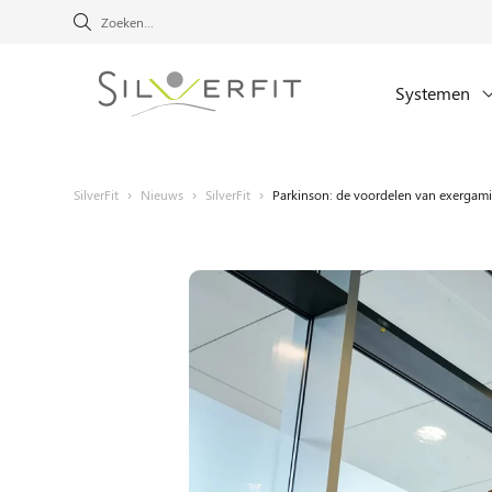
Systemen
SilverFit
›
Nieuws
›
SilverFit
›
Parkinson: de voordelen van exergamin