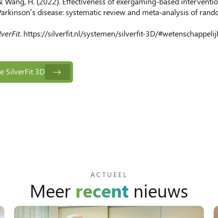
., & Wang, H. (2022). Effectiveness of exergaming-based interventi
Parkinson’s disease: systematic review and meta-analysis of rando
lverFit
. https://silverfit.nl/systemen/silverfit-3D/#wetenschappelij
e SilverFit 3D
ACTUEEL
Meer
recent
nieuws