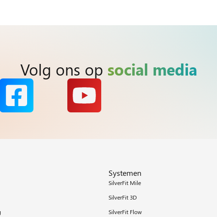
Volg ons op
social media
Systemen
SilverFit Mile
SilverFit 3D
g
SilverFit Flow