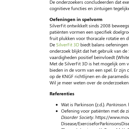
De onderzoekers concludeerden dat exe
cognitieve functies en zintuigen tegelijke
Oefeningen in spelvorm
SilverFit ontwikkelt sinds 2008 bewee
patiënten vormen een specifiek doelgro
fruit plukken voor thoracale rotatie en
De
SilverFit 3D
biedt balans oefeningen i
onderzoek blijkt dat het gebruik van de 
vaardigheden positief beïnvloedt (White
Met de SilverFit 3D is het mogelijk om 
bieden in de vorm van een spel. Er zijn 
op de KNGF richtlijnen en de paramedisc
Wil je meer weten over de onderzoeken 
Referenties
Wat is Parkinson (z.d.).
Parkinson
.
Oefening voor patiënten met de zi
Disorder Society
. https://www.mov
Disease/ExerciseforParkinsonsDis