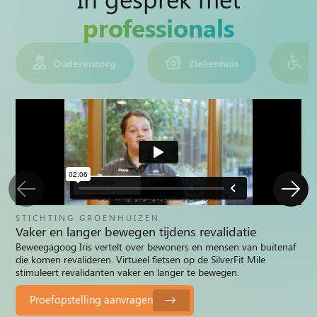
professionals
Ouderenzorg
Ziekenhuis
(
STICHTING GROENHUIZEN
Vaker en langer bewegen tijdens revalidatie
Beweegagoog Iris vertelt over bewoners en mensen van buitenaf
die komen revalideren. Virtueel fietsen op de SilverFit Mile
stimuleert revalidanten vaker en langer te bewegen.
Proefopstelling aanvragen