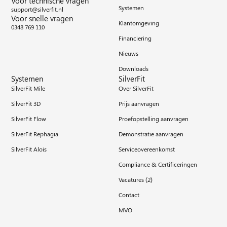
Voor technische vragen
Systemen
support@silverfit.nl
Voor snelle vragen
Klantomgeving
0348 769 110
Financiering
Nieuws
Downloads
Systemen
SilverFit
SilverFit Mile
Over SilverFit
SilverFit 3D
Prijs aanvragen
SilverFit Flow
Proefopstelling aanvragen
SilverFit Rephagia
Demonstratie aanvragen
SilverFit Alois
Serviceovereenkomst
Compliance & Certificeringen
Vacatures (
2
)
Contact
MVO