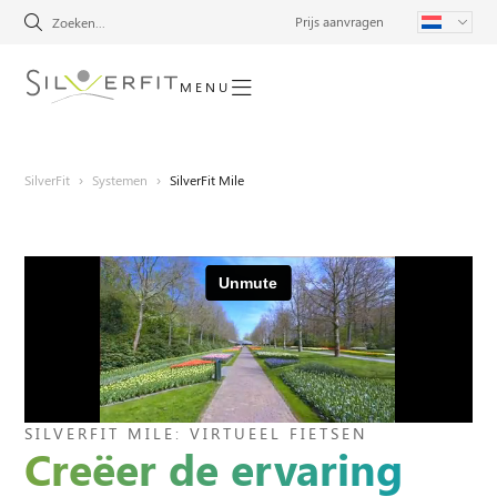
Prijs aanvragen
MENU
SilverFit
›
Systemen
›
SilverFit Mile
SILVERFIT MILE: VIRTUEEL FIETSEN
Creëer de ervaring