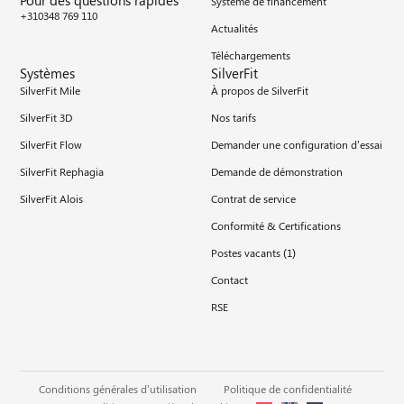
Pour des questions rapides
Système de financement
+310348 769 110
Actualités
Téléchargements
Systèmes
SilverFit
SilverFit Mile
À propos de SilverFit
SilverFit 3D
Nos tarifs
SilverFit Flow
Demander une configuration d’essai
SilverFit Rephagia
Demande de démonstration
SilverFit Alois
Contrat de service
Conformité & Certifications
Postes vacants (
1
)
Contact
RSE
Conditions générales d’utilisation
Politique de confidentialité