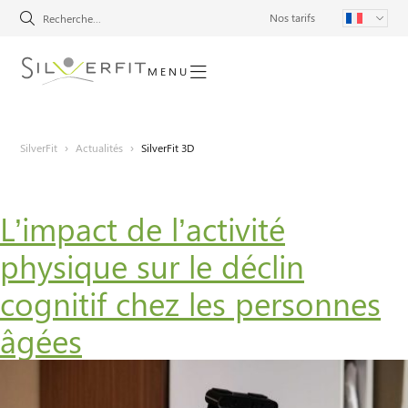
Nos tarifs
MENU
SilverFit
›
Actualités
›
SilverFit 3D
L’impact de l’activité
physique sur le déclin
cognitif chez les personnes
âgées