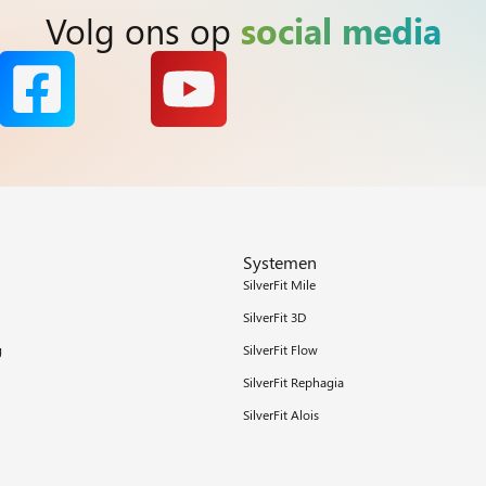
Volg ons op
social media
Systemen
SilverFit Mile
SilverFit 3D
g
SilverFit Flow
SilverFit Rephagia
SilverFit Alois