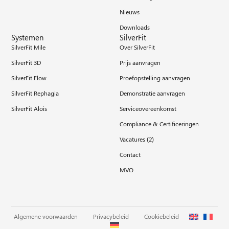
Nieuws
Downloads
Systemen
SilverFit
SilverFit Mile
Over SilverFit
SilverFit 3D
Prijs aanvragen
SilverFit Flow
Proefopstelling aanvragen
SilverFit Rephagia
Demonstratie aanvragen
SilverFit Alois
Serviceovereenkomst
Compliance & Certificeringen
Vacatures (
2
)
Contact
MVO
Algemene voorwaarden
Privacybeleid
Cookiebeleid