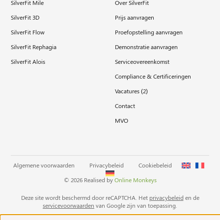
SilverFit Mile
Over SilverFit
SilverFit 3D
Prijs aanvragen
SilverFit Flow
Proefopstelling aanvragen
SilverFit Rephagia
Demonstratie aanvragen
SilverFit Alois
Serviceovereenkomst
Compliance & Certificeringen
Vacatures (
2
)
Contact
MVO
Algemene voorwaarden
Privacybeleid
Cookiebeleid
© 2026 Realised by
Online Monkeys
Deze site wordt beschermd door reCAPTCHA. Het
privacybeleid
en de
servicevoorwaarden
van Google zijn van toepassing.