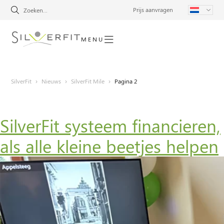
Prijs aanvragen
MENU
SilverFit
›
Nieuws
›
SilverFit Mile
›
Pagina 2
SilverFit systeem financieren,
als alle kleine beetjes helpen