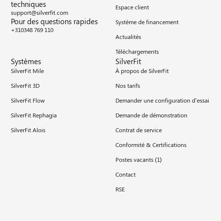
techniques
Espace client
support@silverfit.com
Pour des questions rapides
Système de financement
+310348 769 110
Actualités
Téléchargements
Systèmes
SilverFit
SilverFit Mile
À propos de SilverFit
SilverFit 3D
Nos tarifs
SilverFit Flow
Demander une configuration d’essai
SilverFit Rephagia
Demande de démonstration
SilverFit Alois
Contrat de service
Conformité & Certifications
Postes vacants (
1
)
Contact
RSE