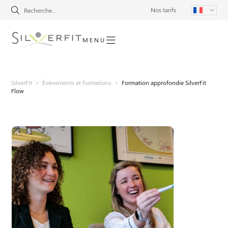
Nos tarifs
MENU
SilverFit
›
Événements et formations
›
Formation approfondie SilverFit
Flow